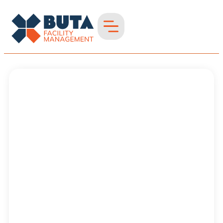
Unterhaltsreinigung
in Rhein-Kreis
Neuss
Professionelle
Unterhaltsreinigung
für Gewerbe &
Immobilien – in Ihrer
Region verfügbar
Sauberkeit und
Hygiene im
Alltag,
professionell
umgesetzt.
Gepflegte Räume