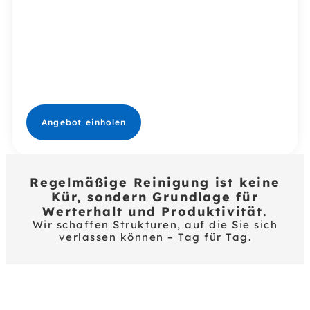
für zufriedene
Mitarbeiter und
Kunden.
Flexible
Reinigungspläne,
individuell auf Ihr
Objekt
abgestimmt.
Angebot einholen
Regelmäßige Reinigung ist keine
Kür, sondern Grundlage für
Werterhalt und Produktivität.
Wir schaffen Strukturen, auf die Sie sich
verlassen können – Tag für Tag.