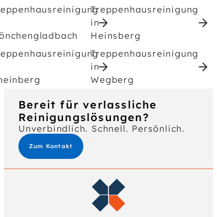
reppenhausreinigung
Treppenhausreinigung
in
önchengladbach
Heinsberg
reppenhausreinigung
Treppenhausreinigung
in
heinberg
Wegberg
Bereit für verlassliche
Reinigungslösungen?
Unverbindlich. Schnell. Persönlich.
Zum Kontakt