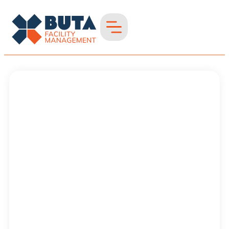
Treppenhausreinigung
in Rheinberg
Treppenhausreinigung
in Region
Niederrhein &
westliches NRW –
gepflegt &
zuverlässig
Repräsentative
Eingangsbereiche
für Wohn- und
Gewerbeimmobilien.
Gründliche
Reinigung vom
Keller bis zum