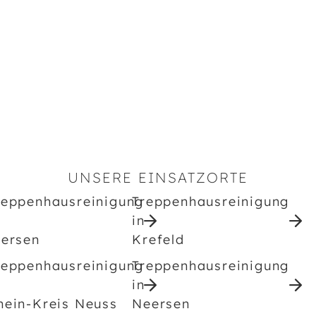
UNSERE EINSATZORTE
reppenhausreinigung
Treppenhausreinigung
in
iersen
Krefeld
reppenhausreinigung
Treppenhausreinigung
in
hein-Kreis Neuss
Neersen