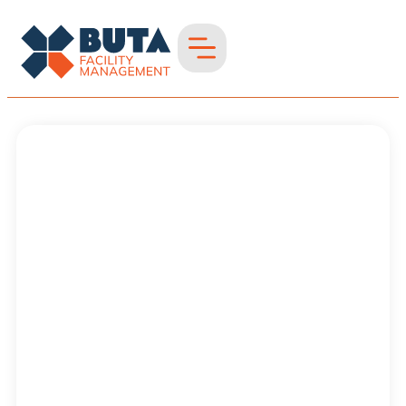
Grünflächenpflege
in Heinsberg
Grünflächenpflege in
Region Niederrhein
& westliches NRW –
gepflegt &
professionell
Saubere,
gepflegte
Außenbereiche für
einen starken
ersten Eindruck.
Individuelle
Pflegepläne von
Frühjahr bis