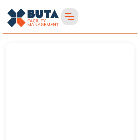
Graffitientfernung
in Krefeld
Graffitientfernung in
Region Niederrhein
& westliches NRW –
schnell &
materialschonend
Saubere Fassaden
für ein gepflegtes
Erscheinungsbild.
Schonende
Entfernung ohne
aggressive
Chemikalien.