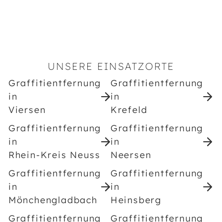
UNSERE EINSATZORTE
Graffitientfernung
Graffitientfernung
in
in
Viersen
Krefeld
Graffitientfernung
Graffitientfernung
in
in
Rhein-Kreis Neuss
Neersen
Graffitientfernung
Graffitientfernung
in
in
Mönchengladbach
Heinsberg
Graffitientfernung
Graffitientfernung