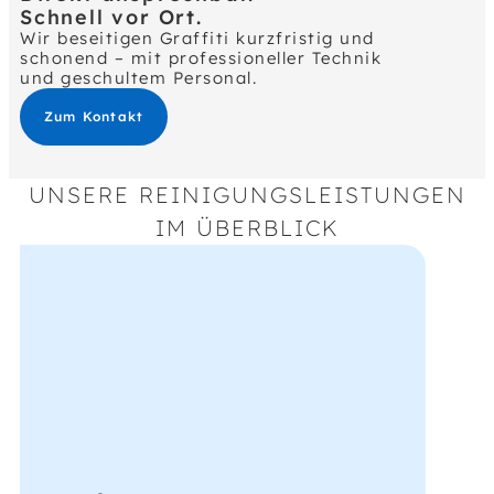
Schnell vor Ort.
Wir beseitigen Graffiti kurzfristig und
schonend – mit professioneller Technik
und geschultem Personal.
Zum Kontakt
UNSERE REINIGUNGSLEISTUNGEN
IM ÜBERBLICK
Fenster &
Glasflächen
Graffitientfernung auf Glas ohne Kratzer oder
Schleifspuren