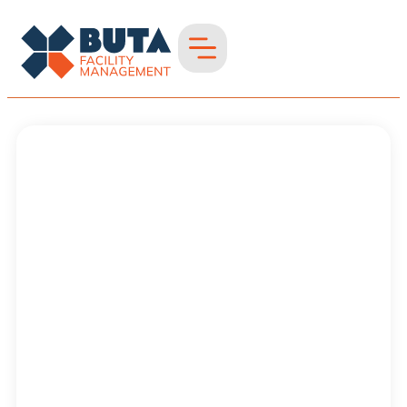
Fassadenreinigung
in Heinsberg
Fassadenreinigung
in der Region
Niederrhein &
westliches NRW –
werterhaltend &
professionell
Saubere Fassaden
für einen
gepflegten
Gesamteindruck.
Gründliche
Reinigung von
Putz, Klinker,