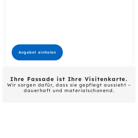
Metall- und
Glasfassaden.
Für
Gewerbeimmobilien,
Wohnanlagen und
öffentliche
Gebäude.
Angebot einholen
Ihre Fassade ist Ihre Visitenkarte.
Wir sorgen dafür, dass sie gepflegt aussieht –
dauerhaft und materialschonend.