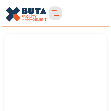
Büroreinigung in
Rheinberg
Büroreinigung in
Region Niederrhein
& westliches NRW –
strukturiert &
professionell
Gründliche
Reinigung für
produktive
Arbeitsumgebungen.
Saubere Büros für
zufriedene
Mitarbeitende und
Kunden.