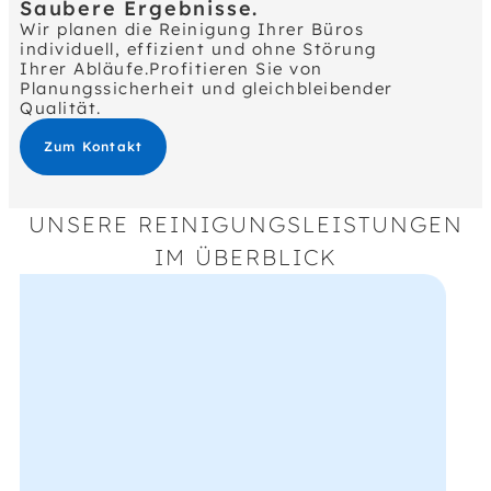
Saubere Ergebnisse.
Wir planen die Reinigung Ihrer Büros
individuell, effizient und ohne Störung
Ihrer Abläufe.Profitieren Sie von
Planungssicherheit und gleichbleibender
Qualität.
Zum Kontakt
UNSERE REINIGUNGSLEISTUNGEN
IM ÜBERBLICK
Sanitärbereiche
Reinigung und Desinfektion von Toiletten,
Waschbecken, Spiegeln und Armaturen
inklusive Nachfüllen von